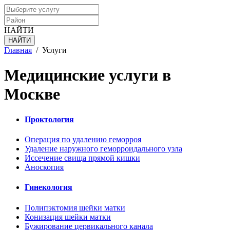
НАЙТИ
Главная
/
Услуги
Медицинские услуги в
Москве
Проктология
Операция по удалению геморроя
Удаление наружного геморроидального узла
Иссечение свища прямой кишки
Аноскопия
Гинекология
Полипэктомия шейки матки
Конизация шейки матки
Бужирование цервикального канала