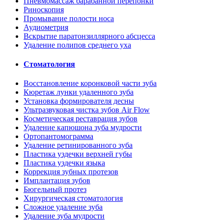
Пневмомассаж барабанной перепонки
Риноскопия
Промывание полости носа
Аудиометрия
Вскрытие паратонзиллярного абсцесса
Удаление полипов среднего уха
Стоматология
Восстановление коронковой части зуба
Кюретаж лунки удаленного зуба
Установка формирователя десны
Ультразвуковая чистка зубов Air Flow
Косметическая реставрация зубов
Удаление капюшона зуба мудрости
Ортопантомограмма
Удаление ретинированного зуба
Пластика уздечки верхней губы
Пластика уздечки языка
Коррекция зубных протезов
Имплантация зубов
Бюгельный протез
Хирургическая стоматология
Сложное удаление зуба
Удаление зуба мудрости