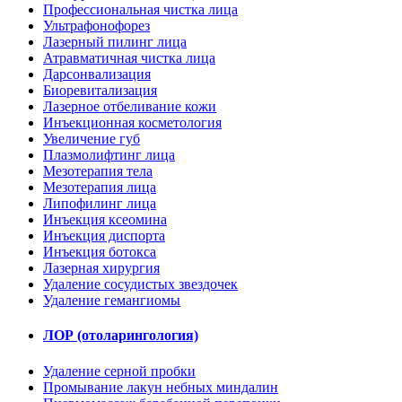
Профессиональная чистка лица
Ультрафонофорез
Лазерный пилинг лица
Атравматичная чистка лица
Дарсонвализация
Биоревитализация
Лазерное отбеливание кожи
Инъекционная косметология
Увеличение губ
Плазмолифтинг лица
Мезотерапия тела
Мезотерапия лица
Липофилинг лица
Инъекция ксеомина
Инъекция диспорта
Инъекция ботокса
Лазерная хирургия
Удаление сосудистых звездочек
Удаление гемангиомы
ЛОР (отоларингология)
Удаление серной пробки
Промывание лакун небных миндалин