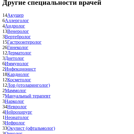
Другие специальности врачей
14
Акушер
6
Аллерголог
4
Андролог
13
Венеролог
3
Вертебролог
15
Гастроэнтеролог
26
Гинеколог
12
Дерматолог
3
Диетолог
6
Иммунолог
2
Инфекционист
18
Кардиолог
12
Косметолог
12
Лор (отоларинголог)
2
Маммолог
7
Мануальный терапевт
3
Нарколог
34
Невролог
4
Нейрохирург
1
Неонатолог
3
Нефролог
33
Окулист (офтальмолог)
3
Онколог