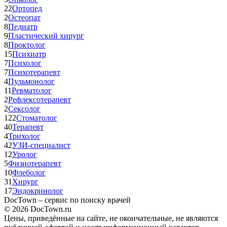
22
Ортопед
2
Остеопат
8
Педиатр
9
Пластический хирург
8
Проктолог
15
Психиатр
7
Психолог
7
Психотерапевт
4
Пульмонолог
11
Ревматолог
2
Рефлексотерапевт
2
Сексолог
122
Стоматолог
40
Терапевт
4
Трихолог
42
УЗИ-специалист
12
Уролог
5
Физиотерапевт
10
Флеболог
31
Хирург
17
Эндокринолог
DocTown – сервис по поиску врачей
© 2026 DocTown.ru
Цены, приведённые на сайте, не окончательные, не являются